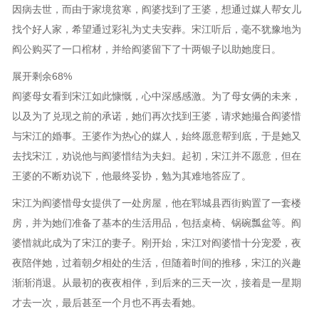
因病去世，而由于家境贫寒，阎婆找到了王婆，想通过媒人帮女儿
找个好人家，希望通过彩礼为丈夫安葬。宋江听后，毫不犹豫地为
阎公购买了一口棺材，并给阎婆留下了十两银子以助她度日。
展开剩余68%
阎婆母女看到宋江如此慷慨，心中深感感激。为了母女俩的未来，
以及为了兑现之前的承诺，她们再次找到王婆，请求她撮合阎婆惜
与宋江的婚事。王婆作为热心的媒人，始终愿意帮到底，于是她又
去找宋江，劝说他与阎婆惜结为夫妇。起初，宋江并不愿意，但在
王婆的不断劝说下，他最终妥协，勉为其难地答应了。
宋江为阎婆惜母女提供了一处房屋，他在郓城县西街购置了一套楼
房，并为她们准备了基本的生活用品，包括桌椅、锅碗瓢盆等。阎
婆惜就此成为了宋江的妻子。刚开始，宋江对阎婆惜十分宠爱，夜
夜陪伴她，过着朝夕相处的生活，但随着时间的推移，宋江的兴趣
渐渐消退。从最初的夜夜相伴，到后来的三天一次，接着是一星期
才去一次，最后甚至一个月也不再去看她。