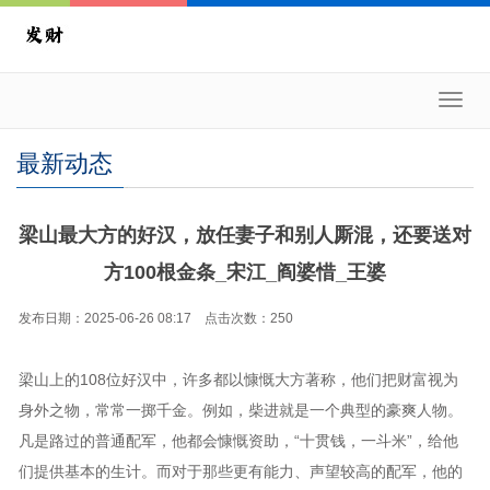
Toggl
navig
最新动态
梁山最大方的好汉，放任妻子和别人厮混，还要送对
方100根金条_宋江_阎婆惜_王婆
发布日期：2025-06-26 08:17 点击次数：250
梁山上的108位好汉中，许多都以慷慨大方著称，他们把财富视为
身外之物，常常一掷千金。例如，柴进就是一个典型的豪爽人物。
凡是路过的普通配军，他都会慷慨资助，“十贯钱，一斗米”，给他
们提供基本的生计。而对于那些更有能力、声望较高的配军，他的