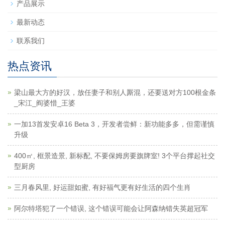
产品展示
最新动态
联系我们
热点资讯
梁山最大方的好汉，放任妻子和别人厮混，还要送对方100根金条
_宋江_阎婆惜_王婆
一加13首发安卓16 Beta 3，开发者尝鲜：新功能多多，但需谨慎
升级
400㎡, 框景造景, 新标配, 不要保姆房要旗牌室! 3个平台撑起社交
型厨房
三月春风里, 好运甜如蜜, 有好福气更有好生活的四个生肖
阿尔特塔犯了一个错误, 这个错误可能会让阿森纳错失英超冠军