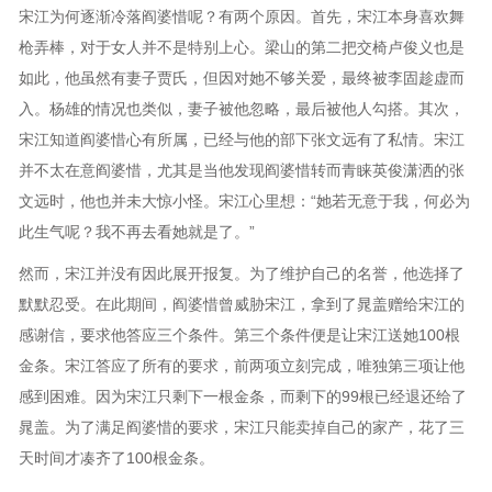
宋江为何逐渐冷落阎婆惜呢？有两个原因。首先，宋江本身喜欢舞
枪弄棒，对于女人并不是特别上心。梁山的第二把交椅卢俊义也是
如此，他虽然有妻子贾氏，但因对她不够关爱，最终被李固趁虚而
入。杨雄的情况也类似，妻子被他忽略，最后被他人勾搭。其次，
宋江知道阎婆惜心有所属，已经与他的部下张文远有了私情。宋江
并不太在意阎婆惜，尤其是当他发现阎婆惜转而青睐英俊潇洒的张
文远时，他也并未大惊小怪。宋江心里想：“她若无意于我，何必为
此生气呢？我不再去看她就是了。”
然而，宋江并没有因此展开报复。为了维护自己的名誉，他选择了
默默忍受。在此期间，阎婆惜曾威胁宋江，拿到了晁盖赠给宋江的
感谢信，要求他答应三个条件。第三个条件便是让宋江送她100根
金条。宋江答应了所有的要求，前两项立刻完成，唯独第三项让他
感到困难。因为宋江只剩下一根金条，而剩下的99根已经退还给了
晁盖。为了满足阎婆惜的要求，宋江只能卖掉自己的家产，花了三
天时间才凑齐了100根金条。