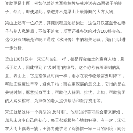
资助更是丰厚，例如他曾给禁军枪棒教头林冲送去25两银子的银
子。然而，即使如此，柴进并不是梁山上最慷慨的大方人物。
梁山上还有一位好汉，其慷慨程度远超柴进，这位好汉甚至曾在妻
子与别人私通后，不仅不追究，反而还准备送给对方100根金条。
这位好汉到底是谁呢？通过《水浒传》中的相关记载，我们可以进
一步分析。
梁山108好汉中，宋江与柴进一样，都是挥金如土的豪爽人物，且
乐于助人，因此得到了“及时雨”的绰号。这个称号有着深刻的寓
意。表面上，它是指像及时雨一样，雨水在农作物最需要时降下，
帮助庄稼度过旱季，避免干枯；而在更深层的意义上，它指的是在
关键时刻，愿意挺身而出，帮助他人解困、排忧。比如，帮助贫困
的人购买棺材、为摔倒的老人提供帮助和医疗费用等。
宋江就是这样一个典型的“及时雨”。他明知行善可能会带来麻烦，
却从未改变自己的初心，每天都积极热心地做好事。有一次，宋江
在大街上偶遇王婆，王婆向他讲述了阎婆惜一家三口的困境：阎公